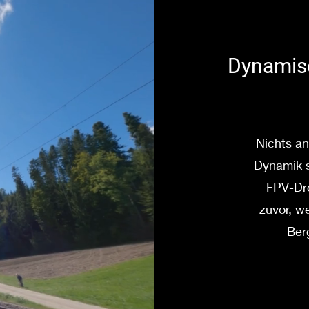
Dynamis
Nichts a
Dynamik s
FPV-Dro
zuvor, w
Ber